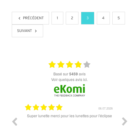
+ D'INFOS
+ D'INFOS
PRÉCÉDENT
1
2
3
4
5
SUIVANT
basé sur
5459
avis
Voir quelques avis ici.
18.07.2026
06.07.2026
ande est
Super lunette merci pour les lunettes pour l'éclipse
Prix attr
les t
différen
des lune
reçu so