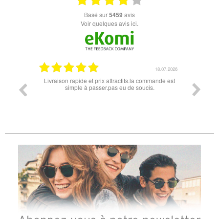
basé sur
5459
avis
Voir quelques avis ici.
18.07.2026
06.07.2026
s.la commande est
Super lunette merci pour les lunettes pour l'éclipse
e soucis.