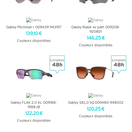
Oakley Pitchman r OO9439-943917
Oakley Radar ev path OO9208-
9208D1
139,10 €
146,25 €
Couleurs disponibles
Couleurs disponibles
+ D'INFOS
+ D'INFOS
Oakley FLAK 2.0 XL OO9188-
Oakley SIELO SQ OO9480-948002
9188J8
120,25 €
122,20 €
Couleurs disponibles
Couleurs disponibles
+ D'INFOS
+ D'INFOS