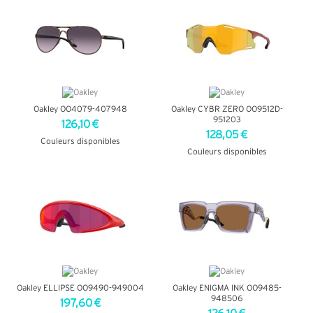
Oakley OO4079-407948
Oakley CYBR ZERO OO9512D-
951203
126,10 €
128,05 €
Couleurs disponibles
Couleurs disponibles
+ D'INFOS
+ D'INFOS
Oakley ELLIPSE OO9490-949004
Oakley ENIGMA INK OO9485-
948506
197,60 €