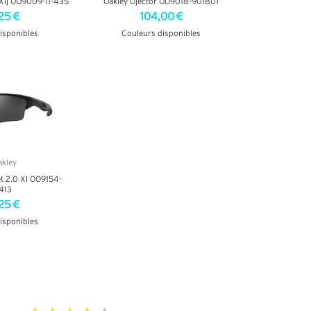
 Xlj OO9009-11-435
Oakley Ojector OO9018-901801
25 €
104,00 €
isponibles
Couleurs disponibles
INFOS
+ D'INFOS
et 2.0 Xl OO9154-
413
25 €
isponibles
INFOS