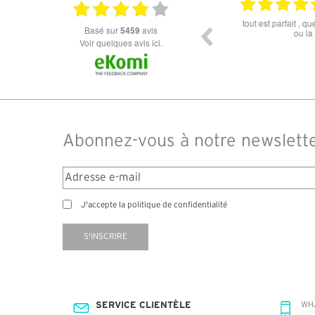
18.06.2026
Prix attractif, frais de port faible, un grand choix
tout est parfait , que
basé sur
5459
avis
dans les types de lunettes. Attention: les stocks
ou la liv
des différents produits ne sont pas à jour. J'ai
Voir quelques avis ici.
commandé des lunettes Nike disponible sous 7 à
14 jours. J'ai reçu sous 3 jours. Attention aux avis
truspilot qui reflètent pas le site
Abonnez-vous à notre newslett
J'accepte la politique de confidentialité
S'INSCRIRE
SERVICE CLIENTÈLE
WH