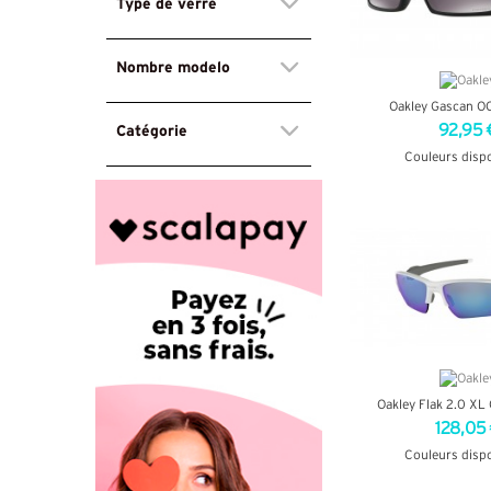
Type de verre
Nombre modelo
Oakley Gascan O
Catégorie
92,95 
Couleurs disp
+ D'INF
Oakley Flak 2.0 X
128,05
Couleurs disp
+ D'INF