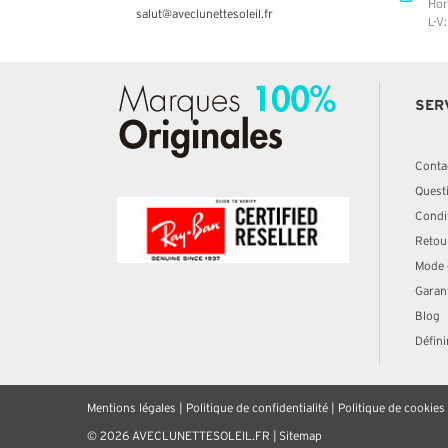
Hor
salut@aveclunettesoleil.fr
L-V
SER
Conta
Quest
Condit
Retou
Mode 
Garan
Blog
Défini
Mentions légales
|
Politique de confidentialité
|
Politique de cookies
© 2026 AVECLUNETTESOLEIL.FR |
Sitemap