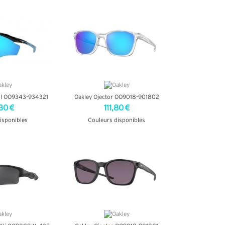
INFOS
+ D'INFOS
Xl OO9343-934321
Oakley Ojector OO9018-901802
30 €
111,80 €
isponibles
Couleurs disponibles
INFOS
+ D'INFOS