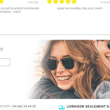
15.06.2026
12.06.2026
 ce soit le produit commandé
super les lunettes, très cool, merci
raison . merci
er
LIVRAISON SEULEMENT 5,
ATSAPP:
+34 663 34 44 55