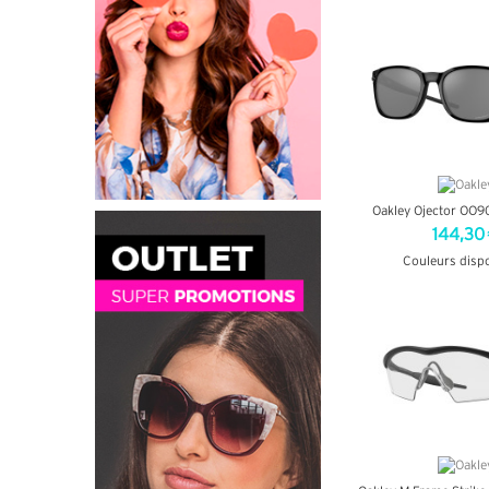
Oakley Ojector OO
144,30
Couleurs disp
+ D'INF