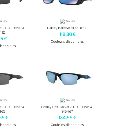
et 2.0 Xl OO9154-
Oakley Batwolf OO9101-58
412
118,30 €
75 €
Couleurs disponibles
isponibles
+ D'INFOS
INFOS
et 2.0 Xl OO9154-
Oakley Half Jacket 2.0 Xl OO9154-
465
915467
55 €
134,55 €
isponibles
Couleurs disponibles