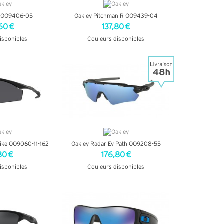
o OO9406-05
Oakley Pitchman R OO9439-04
60 €
137,80 €
isponibles
Couleurs disponibles
INFOS
+ D'INFOS
rike OO9060-11-162
Oakley Radar Ev Path OO9208-55
80 €
176,80 €
isponibles
Couleurs disponibles
INFOS
+ D'INFOS