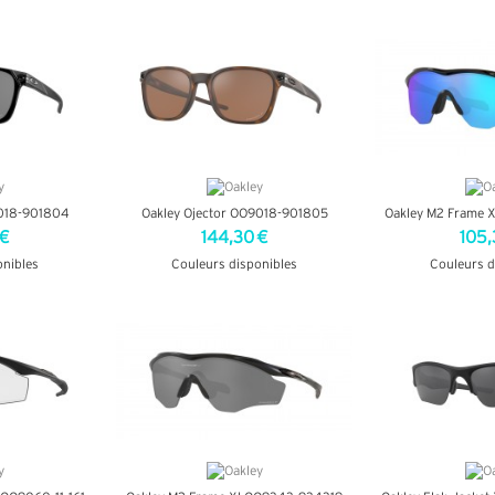
+ D'
9018-901804
Oakley Ojector OO9018-901805
Oakley M2 Frame 
 €
144,30 €
105,
onibles
Couleurs disponibles
Couleurs d
OS
+ D'INFOS
+ D'