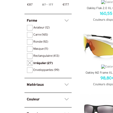
87
-
177
€87
€177
Oakley Flak 2.0 X
160,55
Couleurs disp
Forme
+ D'INF
Aviateur
(12)
Carre
(165)
Ronde
(92)
Masque
(11)
Rectangulaire
(413)
Irrégulier
(27)
Enveloppantes
(99)
Oakley M2 Frame X
98,80 
Matériaux
Couleurs disp
+ D'INF
Couleur