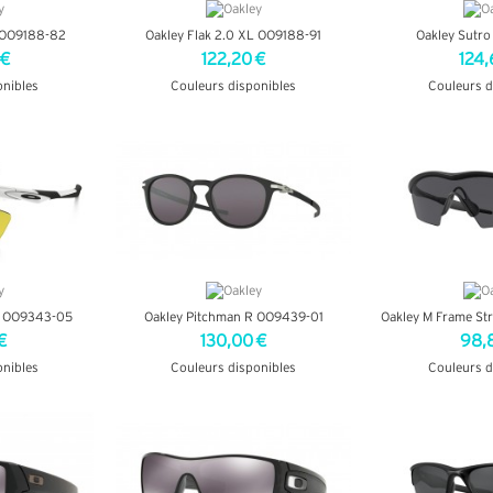
L OO9188-82
Oakley Flak 2.0 XL OO9188-91
Oakley Sutr
 €
122,20 €
124,
onibles
Couleurs disponibles
Couleurs d
OS
+ D'INFOS
+ D'
L OO9343-05
Oakley Pitchman R OO9439-01
Oakley M Frame St
€
130,00 €
98,
onibles
Couleurs disponibles
Couleurs d
OS
+ D'INFOS
+ D'