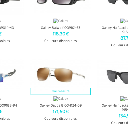
O9014-43
Oakley Batwolf OO9101-57
Oakley Half Jack
915
€
118,30 €
87,
onibles
Couleurs disponibles
Couleurs d
OS
+ D'INFOS
+ D'
Nouveauté
L OO9188-94
Oakley Gauge 8 OO4124-09
Oakley Half Jack
915
 €
171,60 €
134,
onibles
Couleurs disponibles
Couleurs d
OS
+ D'INFOS