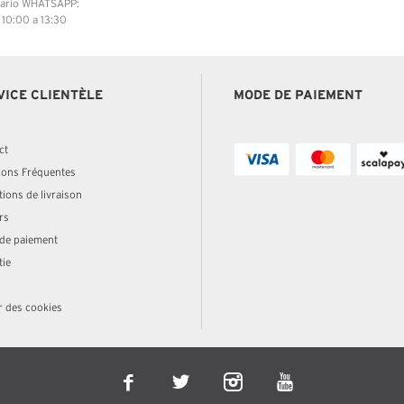
ario WHATSAPP:
: 10:00 a 13:30
VICE CLIENTÈLE
MODE DE PAIEMENT
ct
ions Fréquentes
ions de livraison
rs
de paiement
tie
r des cookies