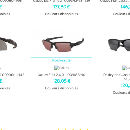
 OO9060-11-161
Oakley M2 Frame Xl OO9343-934319
Oakley Flak Jacket
€
137,80 €
146,
onibles
Couleurs disponibles
Couleurs d
OS
+ D'INFOS
+ D'
Nouveauté
S OO9061-11-142
Oakley Flak 2.0 XL OO9188-90
Oakley Half Jack
915
€
128,05 €
120,
onibles
Couleurs disponibles
Couleurs d
OS
+ D'INFOS
+ D'