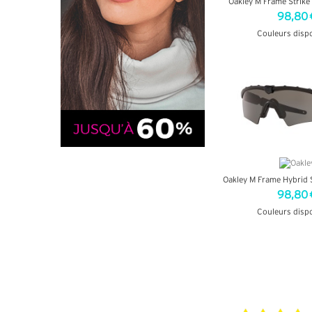
Oakley M Frame Strike
98,80 
Couleurs disp
+ D'INF
Oakley M Frame Hybrid 
98,80 
Couleurs disp
+ D'INF