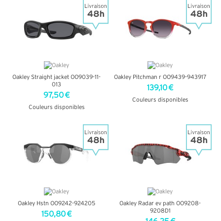
Oakley Straight jacket OO9039-11-
Oakley Pitchman r OO9439-943917
013
139,10 €
97,50 €
Couleurs disponibles
Couleurs disponibles
+ D'INFOS
+ D'INFOS
Oakley Hstn OO9242-924205
Oakley Radar ev path OO9208-
9208D1
150,80 €