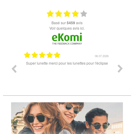
basé sur
5459
avis
Voir quelques avis ici.
18.07.2026
06.07.2026
ande est
Super lunette merci pour les lunettes pour l'éclipse
Prix attr
les t
différen
des lune
reçu so