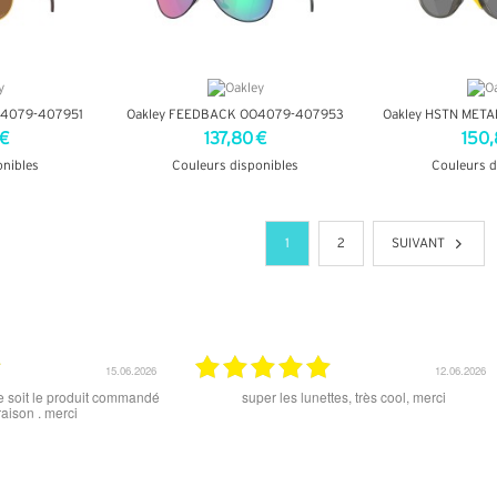
O4079-407951
Oakley FEEDBACK OO4079-407953
Oakley HSTN MET
 €
137,80 €
150,
onibles
Couleurs disponibles
Couleurs d
OS
+ D'INFOS
+ D'
1
2
SUIVANT
15.06.2026
12.06.2026
 ce soit le produit commandé
super les lunettes, très cool, merci
raison . merci