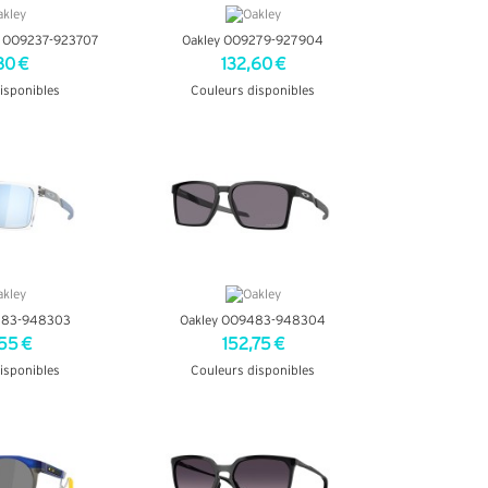
al OO9237-923707
Oakley OO9279-927904
80 €
132,60 €
isponibles
Couleurs disponibles
INFOS
+ D'INFOS
483-948303
Oakley OO9483-948304
55 €
152,75 €
isponibles
Couleurs disponibles
INFOS
+ D'INFOS