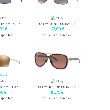
Wire OO4075-04
Oakley Gauge 8 OO4124-02
00 €
171,60 €
isponibles
Couleurs disponibles
INFOS
+ D'INFOS
eauté
 8 OO4124-09
Oakley Split Time OO4129-02
60 €
113,75 €
isponibles
Couleurs disponibles
INFOS
+ D'INFOS