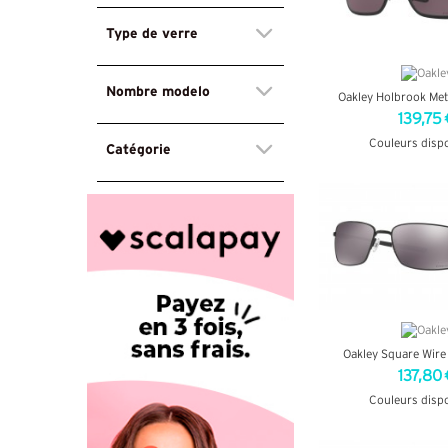
Type de verre
Nombre modelo
Oakley Holbrook Met
139,75 
Couleurs disp
Catégorie
+ D'INF
Oakley Square Wir
137,80 
Couleurs disp
+ D'INF