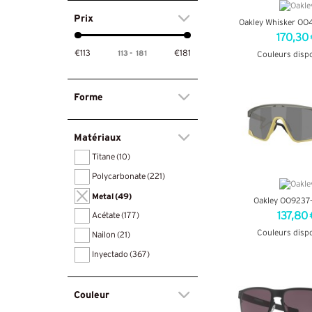
Prix
Oakley Whisker OO
170,30 
113
-
181
€113
€181
Couleurs disp
+ D'INF
Forme
Matériaux
Titane
(10)
Polycarbonate
(221)
Metal
(49)
Oakley OO9237
137,80 
Acétate
(177)
Couleurs disp
Nailon
(21)
+ D'INF
Inyectado
(367)
Couleur