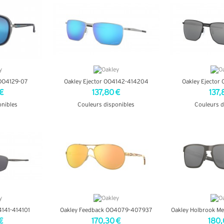
 OO4129-07
Oakley Ejector OO4142-414204
Oakley Ejector
€
137,80 €
137,
onibles
Couleurs disponibles
Couleurs d
OS
+ D'INFOS
+ D'
4141-414101
Oakley Feedback OO4079-407937
Oakley Holbrook M
€
170,30 €
180,