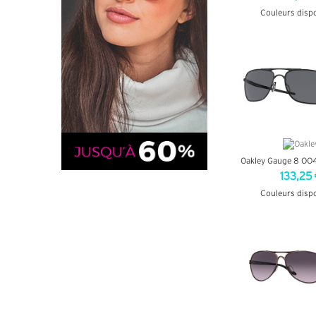
Couleurs disp
+ D'INF
Oakley Gauge 8 OO
133,25 
Couleurs disp
+ D'INF