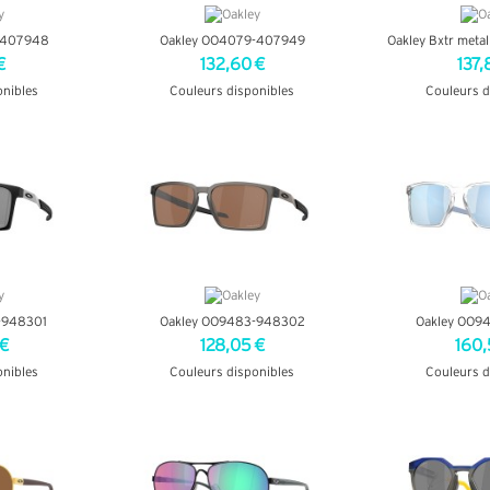
-407948
Oakley OO4079-407949
Oakley Bxtr met
€
132,60 €
137,
onibles
Couleurs disponibles
Couleurs d
OS
+ D'INFOS
+ D'
-948301
Oakley OO9483-948302
Oakley OO9
 €
128,05 €
160,
onibles
Couleurs disponibles
Couleurs d
OS
+ D'INFOS
+ D'