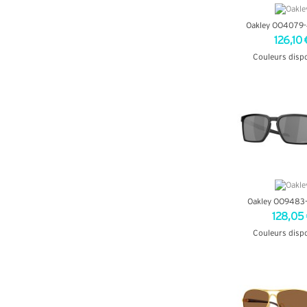
Oakley OO4079
126,10 
Couleurs disp
+ D'INF
Oakley OO9483
128,05
Couleurs disp
+ D'INF