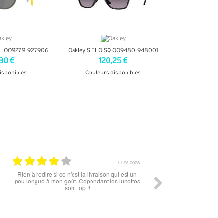
AL OO9279-927906
Oakley SIELO SQ OO9480-948001
80 €
120,25 €
isponibles
Couleurs disponibles
INFOS
+ D'INFOS
11.06.2026
Rien à redire si ce n'est la livraison qui est un
Rapide, fluide tout s’
peu longue à mon goût. Cependant les lunettes
sont top !!