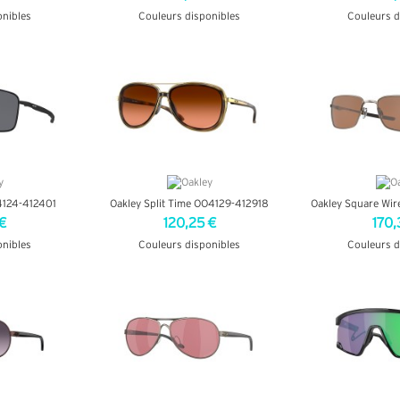
onibles
Couleurs disponibles
Couleurs d
OS
+ D'INFOS
+ D'
4124-412401
Oakley Split Time OO4129-412918
Oakley Square Wi
€
120,25 €
170,
onibles
Couleurs disponibles
Couleurs d
OS
+ D'INFOS
+ D'