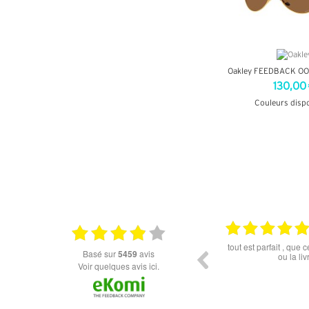
Oakley FEEDBACK O
130,00
Couleurs disp
+ D'INF
18.06.2026
Prix attractif, frais de port faible, un grand choix
tout est parfait , que
basé sur
5459
avis
dans les types de lunettes. Attention: les stocks
ou la liv
des différents produits ne sont pas à jour. J'ai
Voir quelques avis ici.
commandé des lunettes Nike disponible sous 7 à
14 jours. J'ai reçu sous 3 jours. Attention aux avis
truspilot qui reflètent pas le site