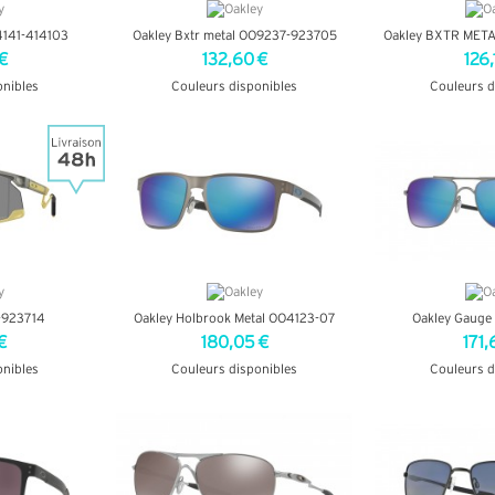
4141-414103
Oakley Bxtr metal OO9237-923705
Oakley BXTR MET
€
132,60 €
126,
onibles
Couleurs disponibles
Couleurs d
OS
+ D'INFOS
+ D'
-923714
Oakley Holbrook Metal OO4123-07
Oakley Gauge
€
180,05 €
171,
onibles
Couleurs disponibles
Couleurs d
OS
+ D'INFOS
+ D'