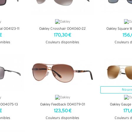
al OO4123-11
Oakley Crosshair OO4060-22
Oakley Square 
€
170,30 €
156,
onibles
Couleurs disponibles
Couleurs d
OS
+ D'INFOS
+ D'
Nouv
e OO4075-13
Oakley Feedback OO4079-01
Oakley Gauge
€
123,50 €
171,
onibles
Couleurs disponibles
Couleurs d
OS
+ D'INFOS
+ D'