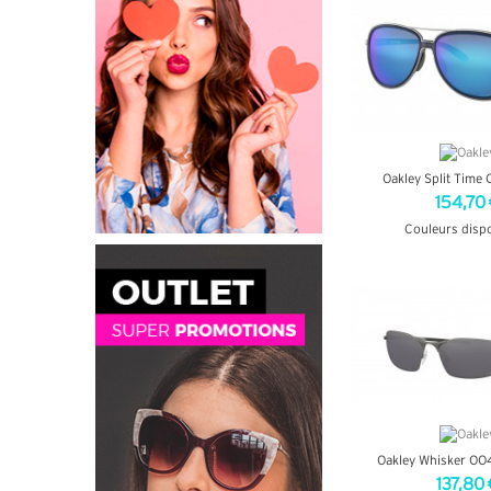
Oakley Split Time
154,70 
Couleurs disp
+ D'INF
Oakley Whisker OO
137,80 