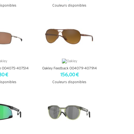
isponibles
Couleurs disponibles
INFOS
+ D'INFOS
re OO4075-407514
Oakley Feedback OO4079-407914
30 €
156,00 €
isponibles
Couleurs disponibles
INFOS
+ D'INFOS