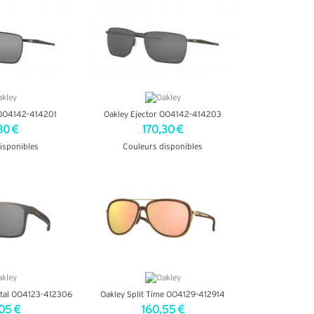
 OO4142-414201
Oakley Ejector OO4142-414203
80 €
170,30 €
isponibles
Couleurs disponibles
INFOS
+ D'INFOS
etal OO4123-412306
Oakley Split Time OO4129-412914
05 €
160,55 €