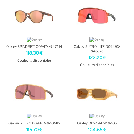
Oakley SPINDRIFT OO9474-947414
Oakley SUTRO LITE OO9463-
946376
118,30 €
122,20 €
Couleurs disponibles
Couleurs disponibles
+ D'INFOS
+ D'INFOS
Oakley SUTRO OO9406-9406B9
Oakley OO9494-949405
115,70 €
104,65 €