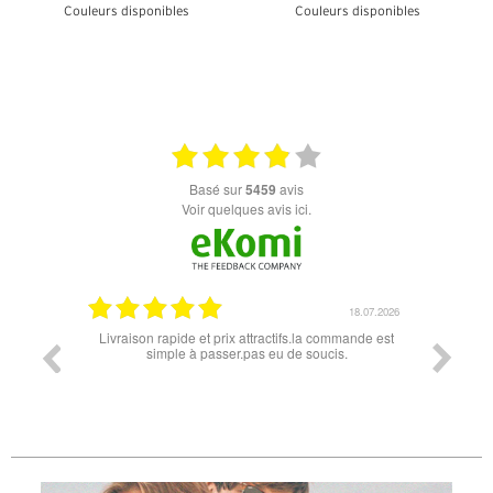
Couleurs disponibles
Couleurs disponibles
+ D'INFOS
+ D'INFOS
basé sur
5459
avis
Voir quelques avis ici.
07.04.2026
18.07.2026
 conforme
Livraison rapide et prix attractifs.la commande est
Super lu
simple à passer.pas eu de soucis.