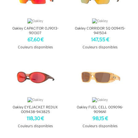
Oakley CAPACITOR OJ9013-
Oakley CORRIDOR SQ OO9415-
901307
941504
67,60 €
147,55 €
Couleurs disponibles
Couleurs disponibles
+ D'INFOS
+ D'INFOS
Oakley EYEJACKET REDUX
Oakley FUEL CELL OO9096-
OO9438-943825
9096N1
118,30 €
98,15 €
Couleurs disponibles
Couleurs disponibles
+ D'INFOS
+ D'INFOS