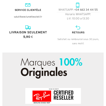
SERVICE CLIENTÈLE
WHATSAPP:
+34 663 34 44 55
Horario WHATSAPP:
salut@aveclunettesoleil.fr
L-V: 10:00 a 13:30
LIVRAISON SEULEMENT
RETOURS
5,90 €
Satisfait ou remboursé sous 30 jours,
sans motif.