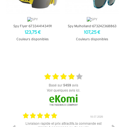
Spy Flyer-673344143491
Spy Mulholland-673242368863
123,75 €
107,25 €
Couleurs disponibles
Couleurs disponibles
+ D'INFOS
+ D'INFOS
basé sur
5459
avis
Voir quelques avis ici.
07.04.2026
18.07.2026
 conforme
Livraison rapide et prix attractifs.la commande est
Super lu