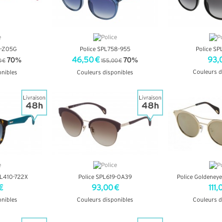
0-Z05G
Police SPL758-955
Police S
46,50 €
93,
70%
70%
0 €
155,00 €
Couleurs d
onibles
Couleurs disponibles
+ D'
OS
+ D'INFOS
SPL410-722X
Police SPL619-0A39
Police Goldene
€
93,00 €
111,
onibles
Couleurs disponibles
Couleurs d
OS
+ D'INFOS
+ D'