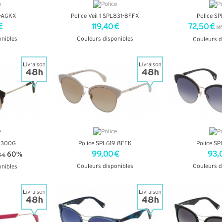
6-AGKX
Police Veil 1 SPL831-8FFX
Police S
€
119,40 €
72,50 €
14
onibles
Couleurs disponibles
Couleurs d
OS
+ D'INFOS
+ D'
5-300G
Police SPL619-8FFK
Police S
99,00 €
93,
60%
0 €
Couleurs disponibles
Couleurs d
onibles
+ D'INFOS
+ D'
OS