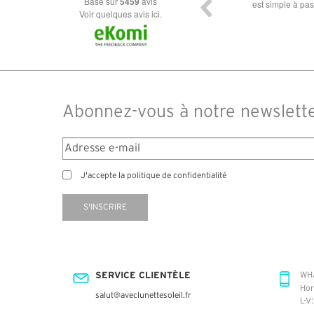
basé sur
5459
avis
dans les types de lunettes. Attention: les stocks
ou la liv
des différents produits ne sont pas à jour. J'ai
Voir quelques avis ici.
commandé des lunettes Nike disponible sous 7 à
14 jours. J'ai reçu sous 3 jours. Attention aux avis
truspilot qui reflètent pas le site
Abonnez-vous à notre newslett
J'accepte la politique de confidentialité
S'INSCRIRE
SERVICE CLIENTÈLE
WH
Hor
salut@aveclunettesoleil.fr
L-V