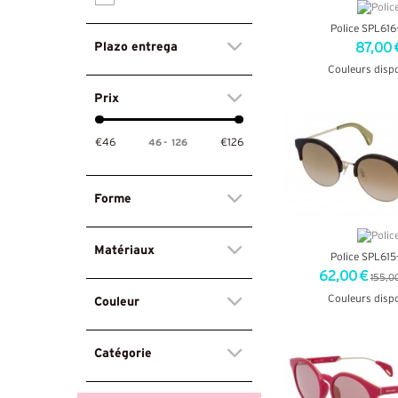
Police SPL61
Plazo entrega
87,00 
Couleurs disp
Prix
+ D'INF
46
-
126
€46
€126
Forme
Matériaux
Police SPL61
62,00 €
155,0
Couleur
Couleurs disp
+ D'INF
Catégorie