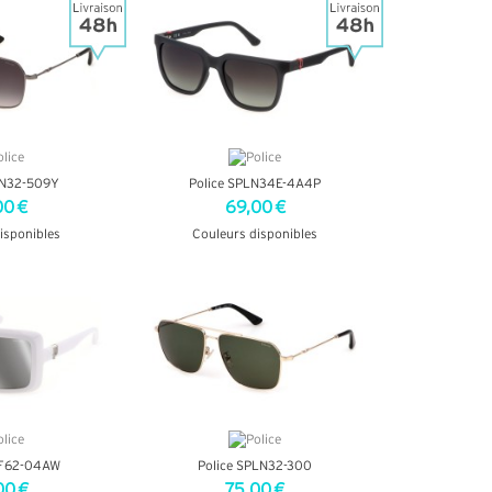
LN32-509Y
Police SPLN34E-4A4P
00 €
69,00 €
isponibles
Couleurs disponibles
INFOS
+ D'INFOS
LF62-04AW
Police SPLN32-300
00 €
75,00 €