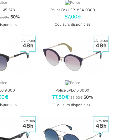
PL615-579
Police Fox 1 SPL834-0300
87,00 €
50%
5,00 €
Couleurs disponibles
isponibles
+ D'INFOS
INFOS
PL619-300
Police SPL615-300X
00 €
77,50 €
50%
155,00 €
isponibles
Couleurs disponibles
INFOS
+ D'INFOS