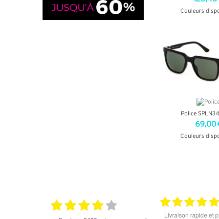
Couleurs disp
+ D'INF
Police SPLN3
69,00 
Couleurs disp
+ D'INF
18.06.2026
Prix attractif, frais de port faible, un grand choix
tout est parfait , que