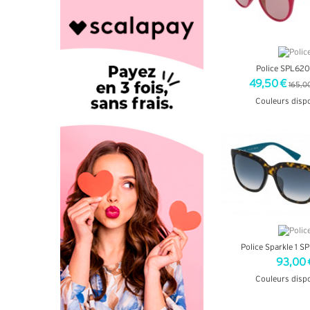
Police SPL62
49,50 €
165,0
Couleurs disp
+ D'INF
Police Sparkle 1 
93,00 
Couleurs disp
+ D'INF