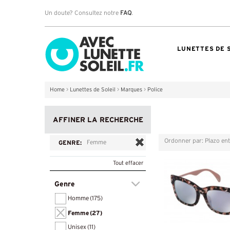
Un doute? Consultez notre
FAQ
.
LUNETTES DE 
Home
>
Lunettes de Soleil
>
Marques
>
Police
AFFINER LA RECHERCHE
Ordonner par: Plazo en
Grille
Liste
GENRE:
Femme
Tout effacer
Genre
Homme
(175)
Femme
(27)
Unisex
(11)