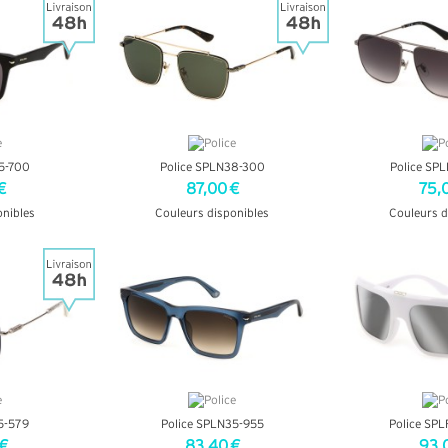
5-700
Police SPLN38-300
Police SP
€
87,00 €
75,
onibles
Couleurs disponibles
Couleurs d
OS
+ D'INFOS
+ D'
5-579
Police SPLN35-955
Police SP
 €
83,40 €
93,