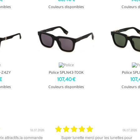
onibles
Couleurs disponibles
Couleurs d
OS
+ D'INFOS
+ D'
4-Z42Y
Police SPLN43-700K
Police SP
€
107,40 €
107,
onibles
Couleurs disponibles
Couleurs d
OS
+ D'INFOS
+ D'
15.06.2026
12.06.2026
 ce soit le produit commandé
super les lunettes, très cool, merci