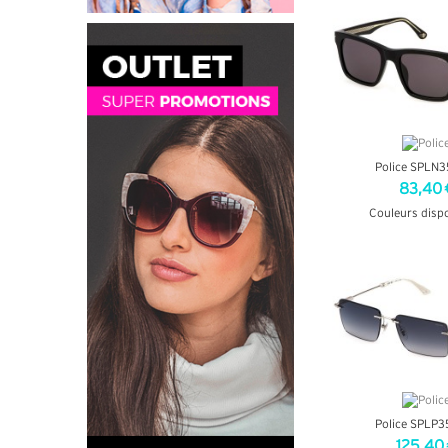
Police SPLN3
83,40 
Couleurs disp
+ D'INF
Police SPLP3
125,40