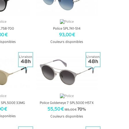
PL758-700
Police SPL741-514
00 €
93,00 €
isponibles
Couleurs disponibles
INFOS
+ D'INFOS
ye SPL500E-33MG
Police Goldeneye 7 SPL500E-H57X
00 €
55,50 €
70%
185,00 €
isponibles
Couleurs disponibles
INFOS
+ D'INFOS