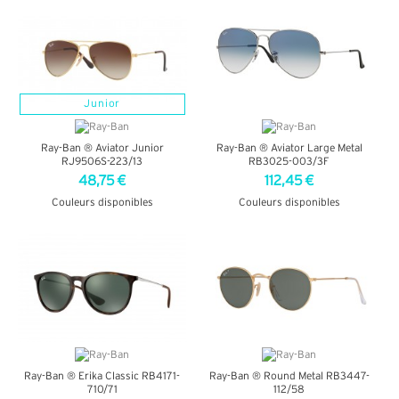
+ D'INFOS
+ D'INFOS
Junior
Ray-Ban ® Aviator Junior
Ray-Ban ® Aviator Large Metal
RJ9506S-223/13
RB3025-003/3F
48,75 €
112,45 €
Couleurs disponibles
Couleurs disponibles
+ D'INFOS
+ D'INFOS
Ray-Ban ® Erika Classic RB4171-
Ray-Ban ® Round Metal RB3447-
710/71
112/58