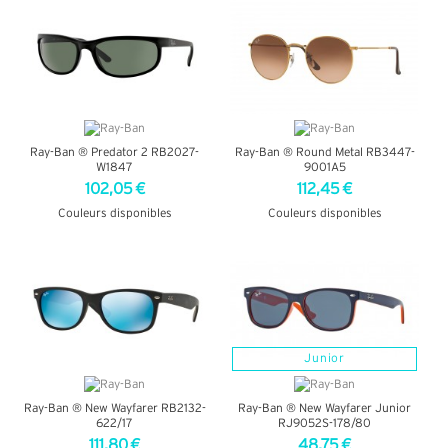
Ray-Ban ® Predator 2 RB2027-
Ray-Ban ® Round Metal RB3447-
W1847
9001A5
102,05 €
112,45 €
Couleurs disponibles
Couleurs disponibles
+ D'INFOS
+ D'INFOS
Junior
Ray-Ban ® New Wayfarer RB2132-
Ray-Ban ® New Wayfarer Junior
622/17
RJ9052S-178/80
111,80 €
48,75 €