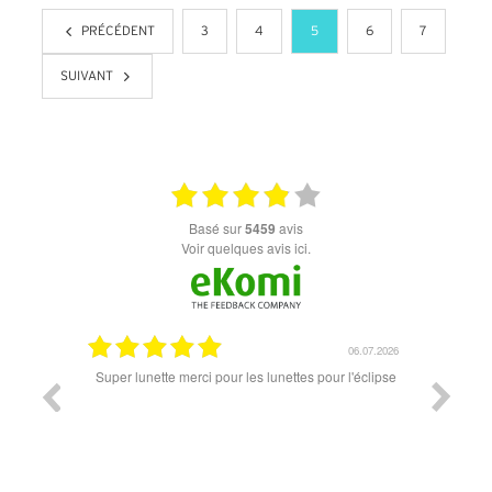
PRÉCÉDENT
3
4
5
6
7
SUIVANT
basé sur
5459
avis
Voir quelques avis ici.
18.07.2026
06.07.2026
ande est
Super lunette merci pour les lunettes pour l'éclipse
Prix attr
les t
différen
des lune
reçu so