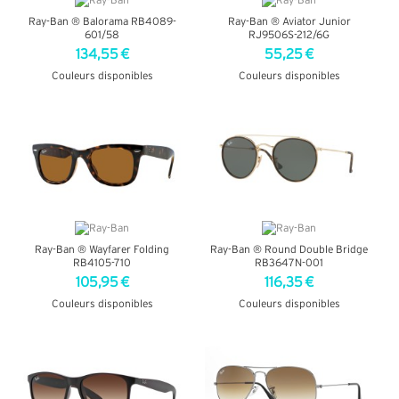
Ray-Ban ® Balorama RB4089-
Ray-Ban ® Aviator Junior
601/58
RJ9506S-212/6G
134,55 €
55,25 €
Couleurs disponibles
Couleurs disponibles
+ D'INFOS
+ D'INFOS
Ray-Ban ® Wayfarer Folding
Ray-Ban ® Round Double Bridge
RB4105-710
RB3647N-001
105,95 €
116,35 €
Couleurs disponibles
Couleurs disponibles
+ D'INFOS
+ D'INFOS