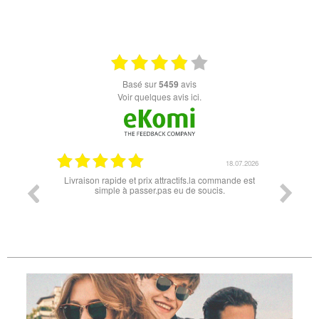
basé sur
5459
avis
Voir quelques avis ici.
07.04.2026
18.07.2026
 conforme
Livraison rapide et prix attractifs.la commande est
Super lu
simple à passer.pas eu de soucis.