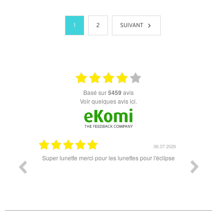
+ D'INFOS
+ D'INFOS
1
2
SUIVANT
basé sur
5459
avis
Voir quelques avis ici.
18.07.2026
06.07.2026
ande est
Super lunette merci pour les lunettes pour l'éclipse
Prix attr
les t
différen
des lune
reçu so