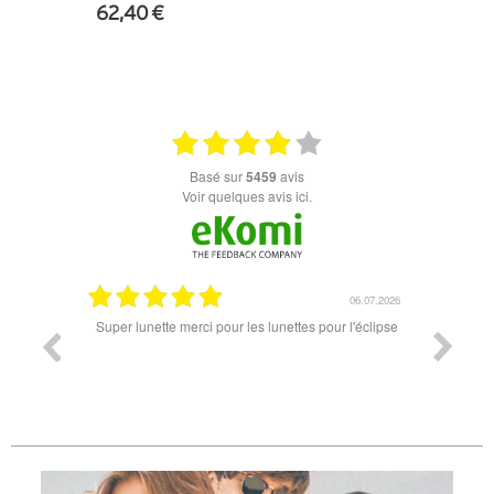
62,40 €
+ D'INFOS
basé sur
5459
avis
Voir quelques avis ici.
18.07.2026
06.07.2026
ande est
Super lunette merci pour les lunettes pour l'éclipse
Prix attr
les t
différen
des lune
reçu so