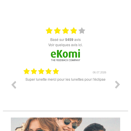
+ D'INFOS
basé sur
5459
avis
Voir quelques avis ici.
18.07.2026
06.07.2026
ande est
Super lunette merci pour les lunettes pour l'éclipse
Prix attr
les t
différen
des lune
reçu so