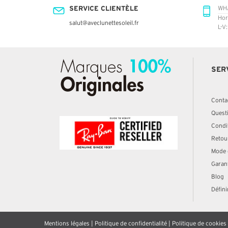
SERVICE CLIENTÈLE
WH
Hor
salut@aveclunettesoleil.fr
L-V
SER
Conta
Quest
Condit
Retou
Mode 
Garan
Blog
Défini
Mentions légales
|
Politique de confidentialité
|
Politique de cookies