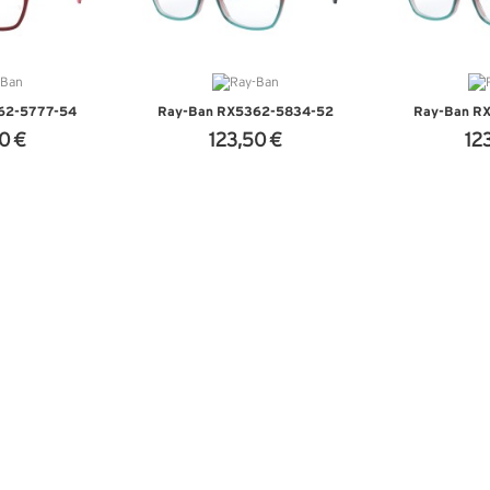
62-5777-54
Ray-Ban RX5362-5834-52
Ray-Ban R
0 €
123,50 €
12
NFOS
+ D'INFOS
+ D