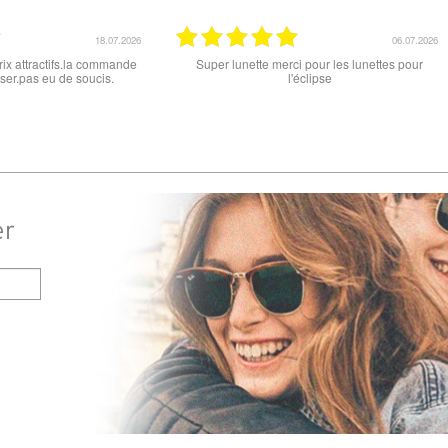
15.06.2026
12.06.2026
 ce soit le produit commandé
super les lunettes, très cool, merci
raison . merci
er