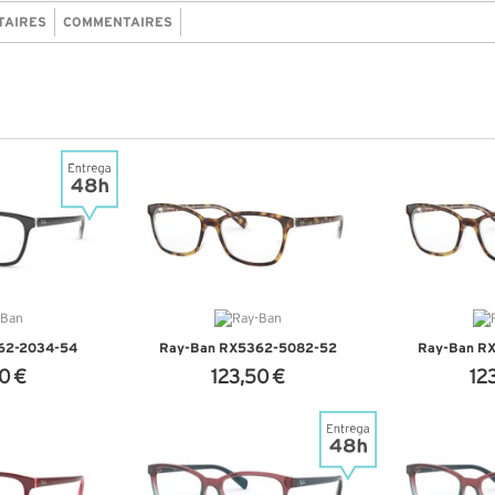
TAIRES
COMMENTAIRES
62-2034-54
Ray-Ban RX5362-5082-52
Ray-Ban R
0 €
123,50 €
12
NFOS
+ D'INFOS
+ D