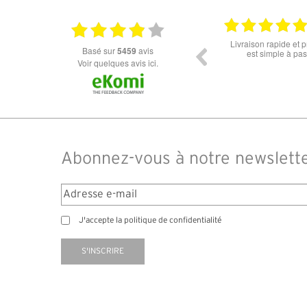
18.06.2026
Prix attractif, frais de port faible, un grand choix
tout est parfait , que
basé sur
5459
avis
dans les types de lunettes. Attention: les stocks
ou la liv
des différents produits ne sont pas à jour. J'ai
Voir quelques avis ici.
commandé des lunettes Nike disponible sous 7 à
14 jours. J'ai reçu sous 3 jours. Attention aux avis
truspilot qui reflètent pas le site
Abonnez-vous à notre newslett
J'accepte la politique de confidentialité
S'INSCRIRE