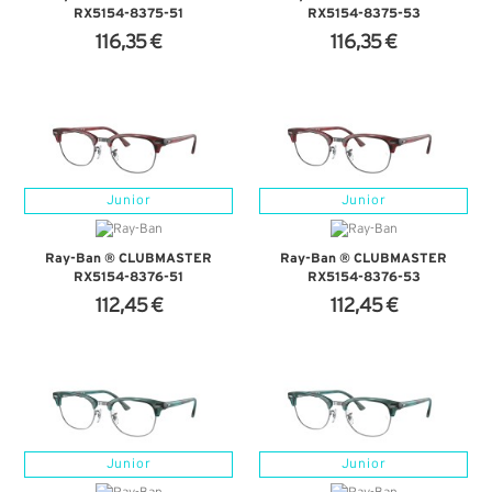
RX5154-8375-51
RX5154-8375-53
116,35 €
116,35 €
+ D'INFOS
+ D'INFOS
Junior
Junior
Ray-Ban ® CLUBMASTER
Ray-Ban ® CLUBMASTER
RX5154-8376-51
RX5154-8376-53
112,45 €
112,45 €
+ D'INFOS
+ D'INFOS
Junior
Junior