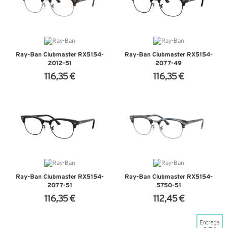
Ray-Ban Clubmaster RX5154-
Ray-Ban Clubmaster RX5154-
2012-51
2077-49
116,35 €
116,35 €
+ D'INFOS
+ D'INFOS
Ray-Ban Clubmaster RX5154-
Ray-Ban Clubmaster RX5154-
2077-51
5750-51
116,35 €
112,45 €
+ D'INFOS
+ D'INFOS