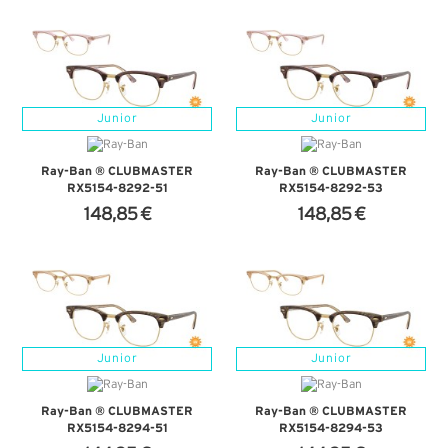
+ D'INFOS
+ D'INFOS
Junior
Junior
Ray-Ban ® CLUBMASTER
Ray-Ban ® CLUBMASTER
RX5154-8292-51
RX5154-8292-53
148,85 €
148,85 €
+ D'INFOS
+ D'INFOS
Junior
Junior
Ray-Ban ® CLUBMASTER
Ray-Ban ® CLUBMASTER
RX5154-8294-51
RX5154-8294-53