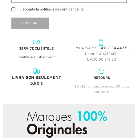
J'accepte la politique de confidentialité
S'INSCRIRE
SERVICE CLIENTÈLE
WHATSAPP:
+34 663 34 44 55
Horario WHATSAPP:
salut@aveclunettesoleil.fr
L-V: 10:00 a 13:30
LIVRAISON SEULEMENT
RETOURS
5,90 €
Satisfait ou remboursé sous 30 jours,
sans motif.