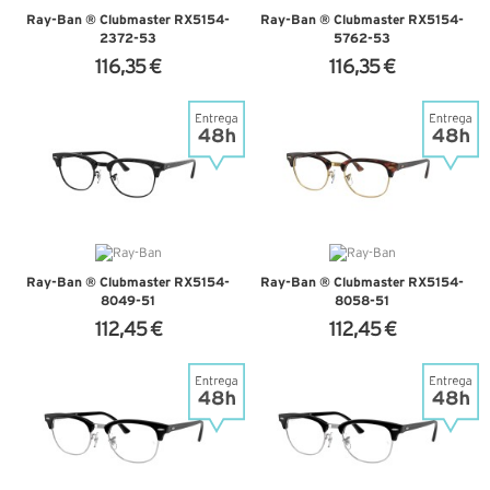
Ray-Ban ® Clubmaster RX5154-
Ray-Ban ® Clubmaster RX5154-
2372-53
5762-53
116,35 €
116,35 €
+ D'INFOS
+ D'INFOS
Ray-Ban ® Clubmaster RX5154-
Ray-Ban ® Clubmaster RX5154-
8049-51
8058-51
112,45 €
112,45 €
+ D'INFOS
+ D'INFOS