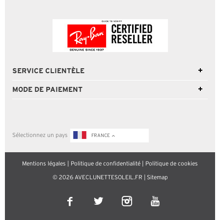
SERVICE CLIENTÈLE
MODE DE PAIEMENT
Sélectionnez un pays
FRANCE
Mentions légales
|
Politique de confidentialité
|
Politique de cookies
© 2026 AVECLUNETTESOLEIL.FR |
Sitemap