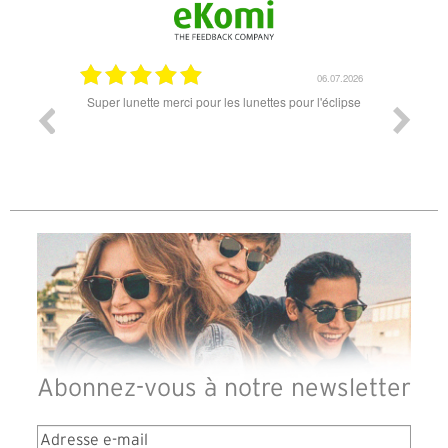
18.07.2026
06.07.2026
ande est
Super lunette merci pour les lunettes pour l'éclipse
Prix attr
les t
différen
des lune
reçu so
Abonnez-vous à notre newsletter