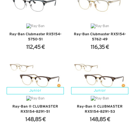
Ray-Ban Clubmaster RX5154-
Ray-Ban Clubmaster RX5154-
5750-51
5762-49
112,45 €
116,35 €
+ D'INFOS
+ D'INFOS
Junior
Junior
Ray-Ban ® CLUBMASTER
Ray-Ban ® CLUBMASTER
RX5154-8291-51
RX5154-8291-53
148,85 €
148,85 €
+ D'INFOS
+ D'INFOS