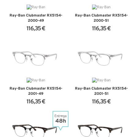
Ray-Ban Clubmaster RX5154-
Ray-Ban Clubmaster RX5154-
2000-49
2000-51
116,35 €
116,35 €
+ D'INFOS
+ D'INFOS
Ray-Ban Clubmaster RX5154-
Ray-Ban Clubmaster RX5154-
2001-49
2001-51
116,35 €
116,35 €
+ D'INFOS
+ D'INFOS