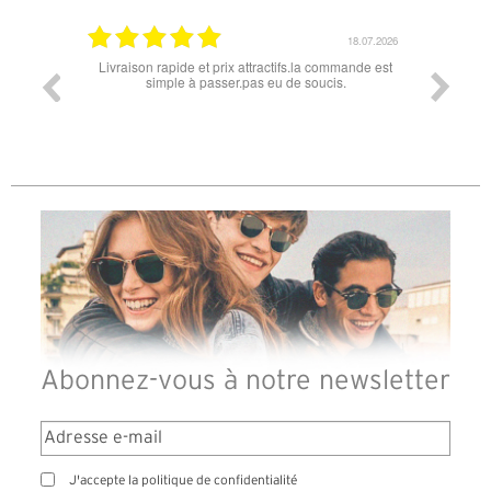
18.07.2026
06.07.2026
mmande est
Super lunette merci pour les lunettes pour l'éclipse
Prix at
s.
les
différe
des lu
reçu 
Abonnez-vous à notre newsletter
J'accepte la politique de confidentialité