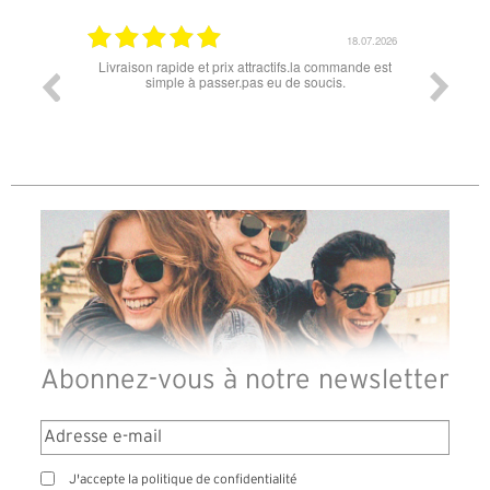
18.07.2026
06.07.2026
tifs.la commande est
Super lunette merci pour les lunettes pour l'éclipse
 de soucis.
Abonnez-vous à notre newsletter
J'accepte la politique de confidentialité