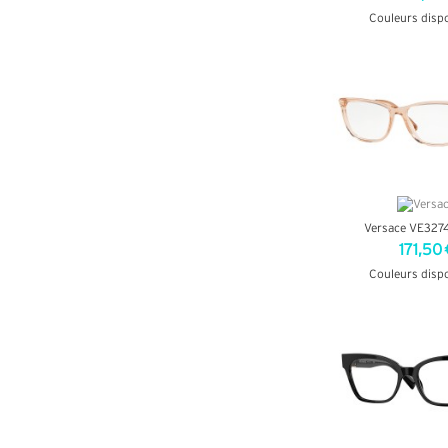
Couleurs disp
+ D'INF
Versace VE327
171,50 
Couleurs disp
+ D'INF