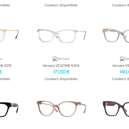
onibles
Couleurs disponibles
Couleurs d
OS
+ D'INFOS
+ D'
4B-5215
Versace VE3274B-5305
Versace V
€
171,50 €
140,
onibles
Couleurs disponibles
Couleurs d
OS
+ D'INFOS
+ D'