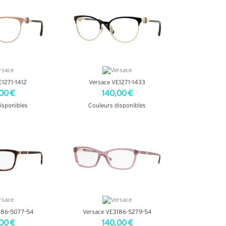
E1271-1412
Versace VE1271-1433
00 €
140,00 €
isponibles
Couleurs disponibles
INFOS
+ D'INFOS
186-5077-54
Versace VE3186-5279-54
00 €
140,00 €