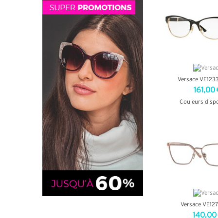
Versace VE123
161,00 
Couleurs disp
+ D'INF
Versace VE127
140,00