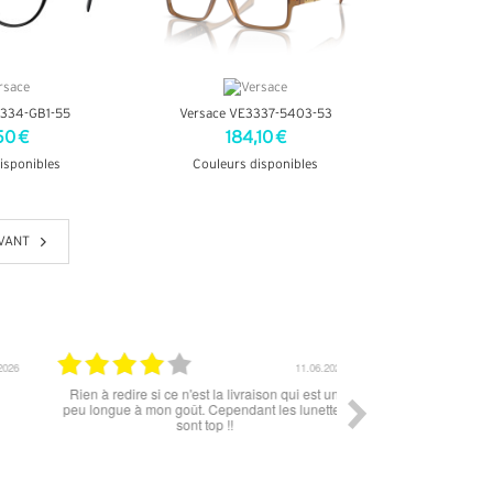
3334-GB1-55
Versace VE3337-5403-53
50 €
184,10 €
isponibles
Couleurs disponibles
INFOS
+ D'INFOS
VANT
11.06.2026
Rien à redire si ce n'est la livraison qui est un
Rapide, fluide tout s’
peu longue à mon goût. Cependant les lunettes
sont top !!