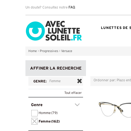
Un doute? Consultez notre
FAQ
.
LUNETTES DE 
Home
>
Progressives
>
Versace
AFFINER LA RECHERCHE
Ordonner par: Plazo en
Grille
Liste
GENRE:
Femme
Tout effacer
Genre
Homme
(79)
Femme
(162)