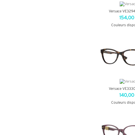
Versace VE3294
154,00
Couleurs disp
+ D'INF
Versace VE3330
140,00
Couleurs disp
+ D'INF