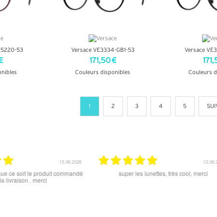
-5220-53
Versace VE3334-GB1-53
Versace VE
€
171,50 €
171,
onibles
Couleurs disponibles
Couleurs d
OS
+ D'INFOS
+ D'
1
2
3
4
5
SUI
15.06.2026
12.06.2026
 ce soit le produit commandé
super les lunettes, très cool, merci
raison . merci