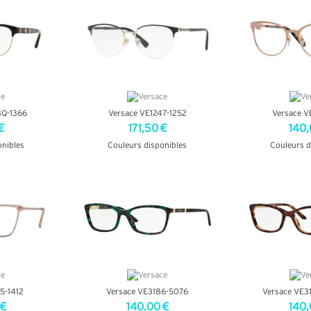
3Q-1366
Versace VE1247-1252
Versace V
€
171,50 €
140,
onibles
Couleurs disponibles
Couleurs d
OS
+ D'INFOS
+ D'
5-1412
Versace VE3186-5076
Versace VE3
 €
140,00 €
140,