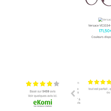
Versace VE3334
171,50 
Couleurs disp
+ D'INF
18.06.2026
Prix attractif, frais de port faible, un grand choix
tout est parfait , que
basé sur
5459
avis
dans les types de lunettes. Attention: les stocks
ou la liv
des différents produits ne sont pas à jour. J'ai
Voir quelques avis ici.
commandé des lunettes Nike disponible sous 7 à
14 jours. J'ai reçu sous 3 jours. Attention aux avis
truspilot qui reflètent pas le site