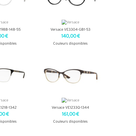
298B-148-55
Versace VE3304-GB1-53
00 €
140,00 €
isponibles
Couleurs disponibles
INFOS
+ D'INFOS
E1218-1342
Versace VE1233Q-1344
00 €
161,00 €
isponibles
Couleurs disponibles
INFOS
+ D'INFOS