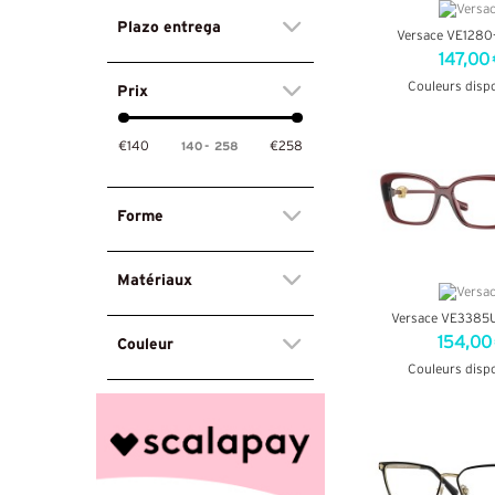
Plazo entrega
Versace VE1280
147,00 
Couleurs disp
Prix
+ D'INF
140
-
258
€140
€258
Forme
Matériaux
Versace VE3385U
Couleur
154,00
Couleurs disp
+ D'INF