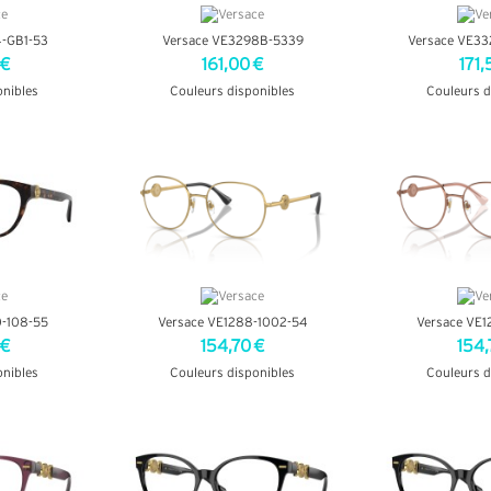
-GB1-53
Versace VE3298B-5339
Versace VE3
 €
161,00 €
171,
onibles
Couleurs disponibles
Couleurs d
OS
+ D'INFOS
+ D'
-108-55
Versace VE1288-1002-54
Versace VE1
 €
154,70 €
154,
onibles
Couleurs disponibles
Couleurs d
OS
+ D'INFOS
+ D'