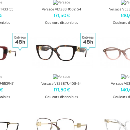
-1433-55
Versace VE1283-1002-54
Versace VE3
€
171,50 €
140,
onibles
Couleurs disponibles
Couleurs d
OS
+ D'INFOS
+ D'
-5539-51
Versace VE3387U-108-54
Versace VE
 €
171,50 €
140,
onibles
Couleurs disponibles
Couleurs d
OS
+ D'INFOS
+ D'