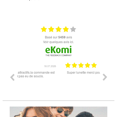
+ D'INFOS
basé sur
5459
avis
Voir quelques avis ici.
18.07.2026
06.07.2026
ande est
Super lunette merci pour les lunettes pour l'éclipse
Prix attr
les t
différen
des lune
reçu so