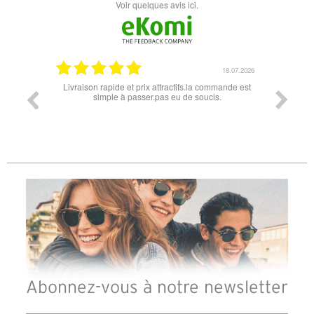
Voir quelques avis ici.
18.07.2026
06.07.2026
mmande est
Super lunette merci pour les lunettes pour l'éclipse
Prix at
s.
les
différe
des lu
reçu 
Abonnez-vous à notre newsletter