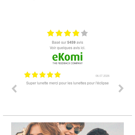
+ D'INFOS
basé sur
5459
avis
Voir quelques avis ici.
18.07.2026
06.07.2026
ande est
Super lunette merci pour les lunettes pour l'éclipse
Prix attr
les t
différen
des lune
reçu so