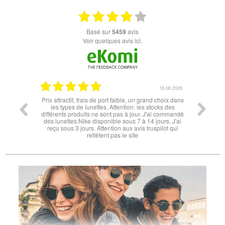
basé sur
5459
avis
Voir quelques avis ici.
06.07.2026
18.06.2026
l'éclipse
Prix attractif, frais de port faible, un grand choix dans
tout est
les types de lunettes. Attention: les stocks des
différents produits ne sont pas à jour. J'ai commandé
des lunettes Nike disponible sous 7 à 14 jours. J'ai
reçu sous 3 jours. Attention aux avis truspilot qui
reflètent pas le site