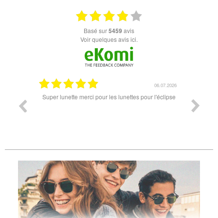
basé sur
5459
avis
Voir quelques avis ici.
18.07.2026
06.07.2026
ande est
Super lunette merci pour les lunettes pour l'éclipse
Prix attr
les t
différen
des lune
reçu so