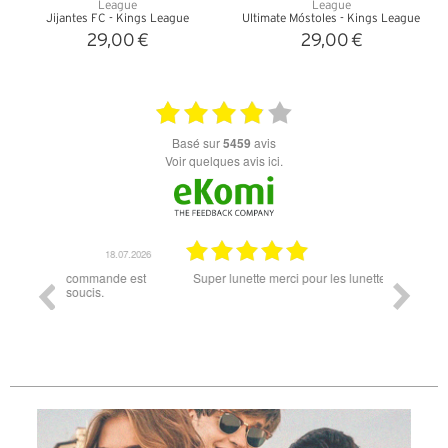
Jijantes FC - Kings League
Ultimate Móstoles - Kings League
29,00 €
29,00 €
+ D'INFOS
+ D'INFOS
basé sur
5459
avis
Voir quelques avis ici.
18.07.2026
06.07.2026
ande est
Super lunette merci pour les lunettes pour l'éclipse
Prix attr
les t
différen
des lune
reçu so