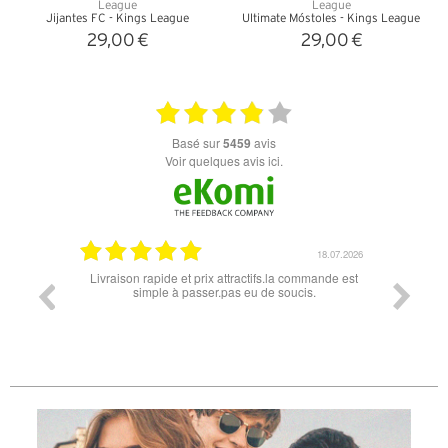
Jijantes FC - Kings League
Ultimate Móstoles - Kings League
29,00 €
29,00 €
+ D'INFOS
+ D'INFOS
basé sur
5459
avis
Voir quelques avis ici.
18.07.2026
06.07.2026
mmande est
Super lunette merci pour les lunettes pour l'éclipse
Prix at
s.
les
différe
des lu
reçu 