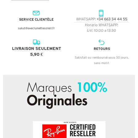
SERVICE CLIENTÈLE
WHATSAPP:
+34 663 34 44 55
Horario WHATSAPP:
salut@aveclunettesoleil.fr
L-V: 10:00 a 13:30
LIVRAISON SEULEMENT
RETOURS
5,90 €
Satisfait ou remboursé sous 30 jours,
sans motif.