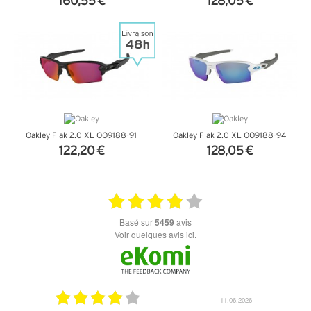
160,55 €
128,05 €
+ D'INFOS
+ D'INFOS
Oakley Flak 2.0 XL OO9188-91
Oakley Flak 2.0 XL OO9188-94
122,20 €
128,05 €
+ D'INFOS
+ D'INFOS
basé sur
5459
avis
Voir quelques avis ici.
12.06.2026
11.06.2026