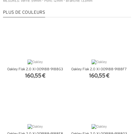
MESURES: Verre: 59mm - Pont: 12mm - Branche: 133mm
PLUS DE COULEURS
Oakley Flak 2.0 Xl OO9188-9188G3
Oakley Flak 2.0 Xl OO9188-9188F7
160,55 €
160,55 €
+ D'INFOS
+ D'INFOS
Oakley Flak 2.0 Xl OO9188-9188F8
Oakley Flak 2.0 Xl OO9188-918803