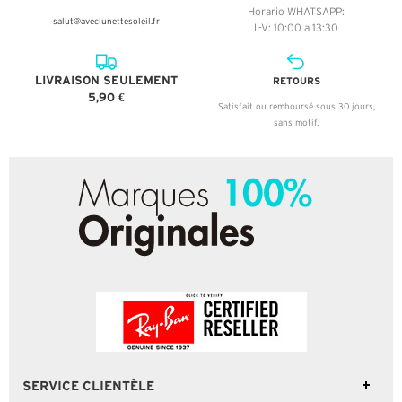
Horario WHATSAPP:
salut@aveclunettesoleil.fr
L-V: 10:00 a 13:30
LIVRAISON SEULEMENT
RETOURS
5,90 €
Satisfait ou remboursé sous 30 jours,
sans motif.
SERVICE CLIENTÈLE