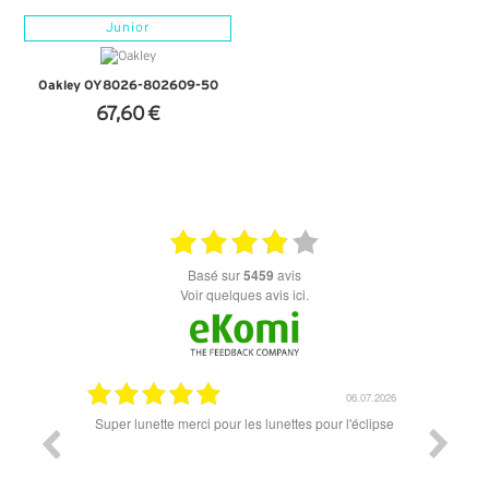
Junior
Oakley OY8026-802609-50
67,60 €
+ D'INFOS
basé sur
5459
avis
Voir quelques avis ici.
18.07.2026
06.07.2026
ande est
Super lunette merci pour les lunettes pour l'éclipse
Prix attr
les t
différen
des lune
reçu so