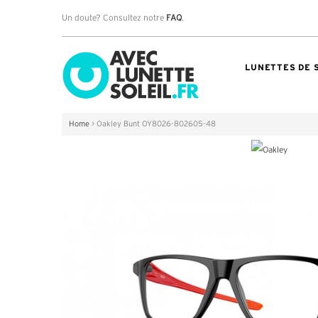
Un doute? Consultez notre
FAQ
.
LUNETTES DE 
Home
>
Oakley Bunt OY8026-802605-48