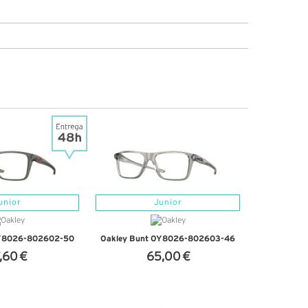
unior
Junior
OY8026-802602-50
Oakley Bunt OY8026-802603-46
,60 €
65,00 €
'INFOS
+ D'INFOS