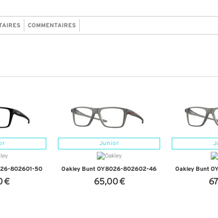
TAIRES
COMMENTAIRES
or
Junior
J
026-802601-50
Oakley Bunt OY8026-802602-46
Oakley Bunt 
0 €
65,00 €
67
NFOS
+ D'INFOS
+ D