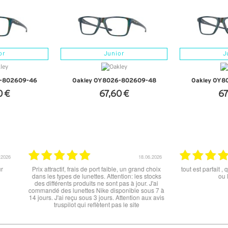
or
Junior
J
6-802609-46
Oakley OY8026-802609-48
Oakley OY8
0 €
67,60 €
67
NFOS
+ D'INFOS
+ D
15.06.2026
12.06.2026
 ce soit le produit commandé
super les lunettes, très cool, merci
raison . merci