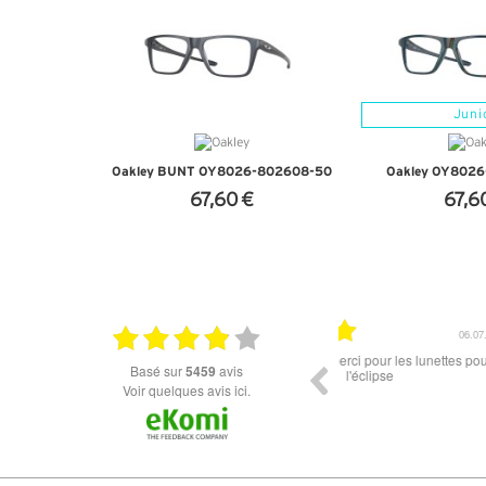
Juni
Oakley BUNT OY8026-802608-50
Oakley OY802
67,60 €
67,6
+ D'INFOS
+ D'I
18.06.2026
Prix attractif, frais de port faible, un grand choix
tout est parfait , que
basé sur
5459
avis
dans les types de lunettes. Attention: les stocks
ou la liv
des différents produits ne sont pas à jour. J'ai
Voir quelques avis ici.
commandé des lunettes Nike disponible sous 7 à
14 jours. J'ai reçu sous 3 jours. Attention aux avis
truspilot qui reflètent pas le site