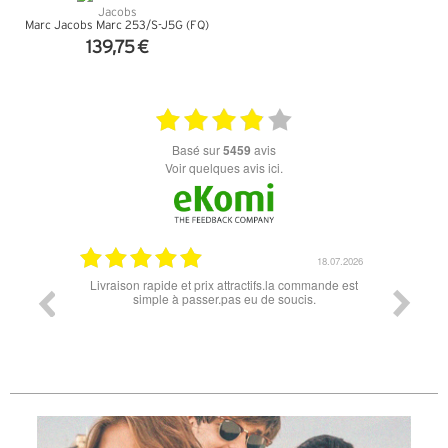
Marc Jacobs Marc 253/S-J5G (FQ)
139,75 €
+ D'INFOS
basé sur
5459
avis
Voir quelques avis ici.
18.07.2026
06.07.2026
mmande est
Super lunette merci pour les lunettes pour l'éclipse
Prix at
s.
les
différe
des lu
reçu 