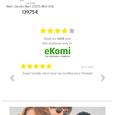
Marc Jacobs Marc 253/S-MU1 (VQ)
139,75 €
+ D'INFOS
basé sur
5459
avis
Voir quelques avis ici.
18.07.2026
06.07.2026
ande est
Super lunette merci pour les lunettes pour l'éclipse
Prix attr
les t
différen
des lune
reçu so