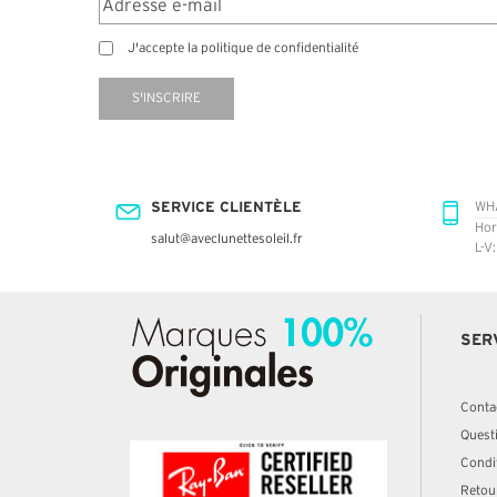
J'accepte la politique de confidentialité
S'INSCRIRE
SERVICE CLIENTÈLE
WH
Hor
salut@aveclunettesoleil.fr
L-V
SER
Conta
Quest
Condit
Retou