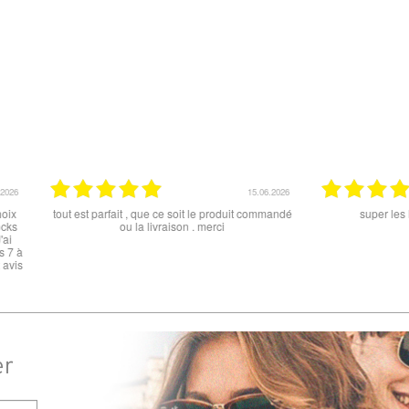
15.06.2026
12.06.2026
 ce soit le produit commandé
super les lunettes, très cool, merci
raison . merci
er