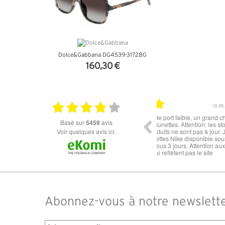
Dolce&Gabbana DG4539-31728G
160,30 €
+ D'INFOS
18.06.2026
Prix attractif, frais de port faible, un grand choix
tout est parfait , que
basé sur
5459
avis
dans les types de lunettes. Attention: les stocks
ou la liv
des différents produits ne sont pas à jour. J'ai
Voir quelques avis ici.
commandé des lunettes Nike disponible sous 7 à
14 jours. J'ai reçu sous 3 jours. Attention aux avis
truspilot qui reflètent pas le site
Abonnez-vous à notre newslett