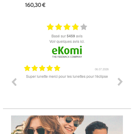
160,30 €
+ D'INFOS
basé sur
5459
avis
Voir quelques avis ici.
18.07.2026
06.07.2026
ande est
Super lunette merci pour les lunettes pour l'éclipse
Prix attr
les t
différen
des lune
reçu so