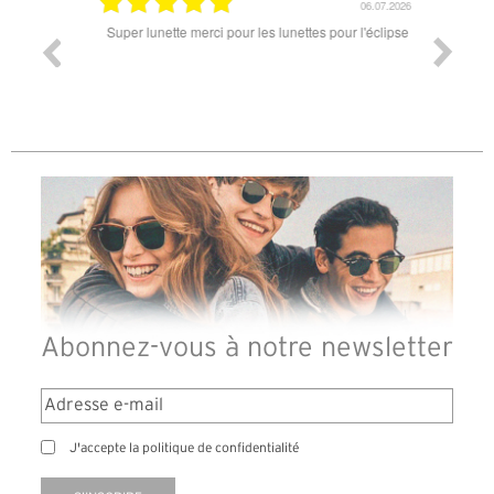
18.07.2026
06.07.2026
ande est
Super lunette merci pour les lunettes pour l'éclipse
Prix attr
les t
différen
des lune
reçu so
Abonnez-vous à notre newsletter
J'accepte la politique de confidentialité