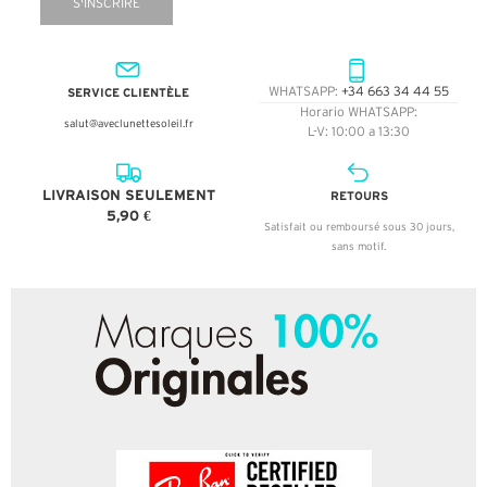
S'INSCRIRE
SERVICE CLIENTÈLE
WHATSAPP:
+34 663 34 44 55
Horario WHATSAPP:
salut@aveclunettesoleil.fr
L-V: 10:00 a 13:30
LIVRAISON SEULEMENT
RETOURS
5,90 €
Satisfait ou remboursé sous 30 jours,
sans motif.