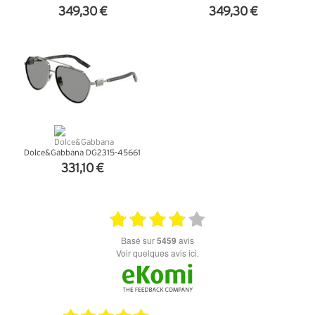
349,30 €
349,30 €
+ D'INFOS
+ D'INFOS
Dolce&Gabbana DG2315-45661
331,10 €
+ D'INFOS
basé sur
5459
avis
Voir quelques avis ici.