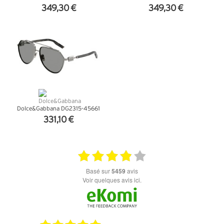
349,30 €
349,30 €
+ D'INFOS
+ D'INFOS
Dolce&Gabbana DG2315-45661
331,10 €
+ D'INFOS
basé sur
5459
avis
Voir quelques avis ici.