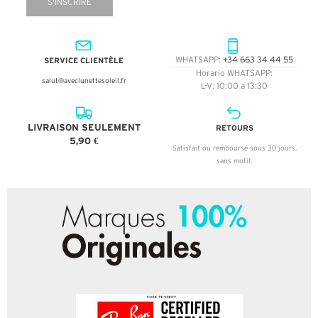
S'INSCRIRE
SERVICE CLIENTÈLE
WHATSAPP:
+34 663 34 44 55
Horario WHATSAPP:
salut@aveclunettesoleil.fr
L-V: 10:00 a 13:30
LIVRAISON SEULEMENT
RETOURS
5,90 €
Satisfait ou remboursé sous 30 jours,
sans motif.