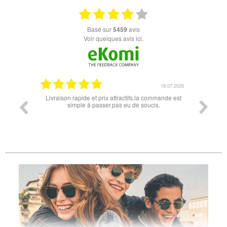
basé sur
5459
avis
Voir quelques avis ici.
07.04.2026
18.07.2026
 conforme
Livraison rapide et prix attractifs.la commande est
Super lu
simple à passer.pas eu de soucis.