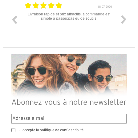
18.07.2026
apide et prix attractifs.la commande est
Super lunette merci pour les lunette
mple à passer.pas eu de soucis.
Abonnez-vous à notre newsletter
J'accepte la politique de confidentialité