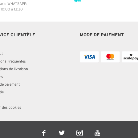
ario WHATSAPP:
: 10:00 a 13:30
VICE CLIENTÈLE
MODE DE PAIEMENT
ct
ions Fréquentes
ions de livraison
rs
de paiement
tie
r des cookies