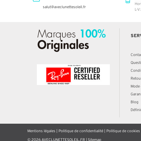
Hor
salut@aveclunettesoleil.fr
L-V
SER
Conta
Quest
Condit
Retou
Mode 
Garan
Blog
Défini
Mentions légales
|
Politique de confidentialité
|
Politique de cookies
© 2026 AVECLUNETTESOLEIL.FR |
Sitemap