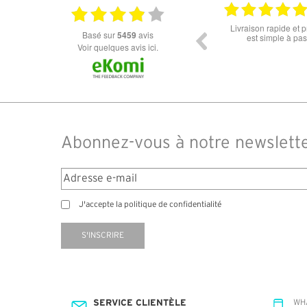
18.06.2026
Prix attractif, frais de port faible, un grand choix
tout est parfait , que
basé sur
5459
avis
dans les types de lunettes. Attention: les stocks
ou la liv
des différents produits ne sont pas à jour. J'ai
Voir quelques avis ici.
commandé des lunettes Nike disponible sous 7 à
14 jours. J'ai reçu sous 3 jours. Attention aux avis
truspilot qui reflètent pas le site
Abonnez-vous à notre newslett
J'accepte la politique de confidentialité
S'INSCRIRE
SERVICE CLIENTÈLE
WH