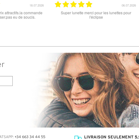
15.06.2026
12.06.2026
 ce soit le produit commandé
super les lunettes, très cool, merci
raison . merci
er
LIVRAISON SEULEMENT 5,
ATSAPP:
+34 663 34 44 55