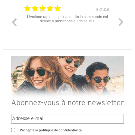
18.07.2026
apide et prix attractifs.la commande est
Super lunette merci pour les lunette
mple à passer.pas eu de soucis.
Abonnez-vous à notre newsletter
J'accepte la politique de confidentialité