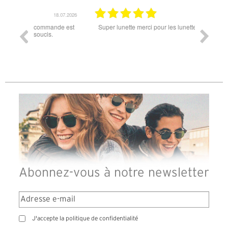
18.07.2026
06.07.2026
ande est
Super lunette merci pour les lunettes pour l'éclipse
Prix attr
les t
différen
des lune
reçu so
Abonnez-vous à notre newsletter
J'accepte la politique de confidentialité