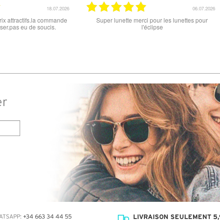
15.06.2026
 est parfait , que ce soit le produit commandé
super les lunettes, très c
ou la livraison . merci
er
LIVRAISON SEULEMENT 5,
ATSAPP:
+34 663 34 44 55