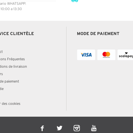
ario WHATSAPP:
: 10:00 a 13:30
VICE CLIENTÈLE
MODE DE PAIEMENT
ct
ions Fréquentes
ions de livraison
rs
de paiement
tie
r des cookies