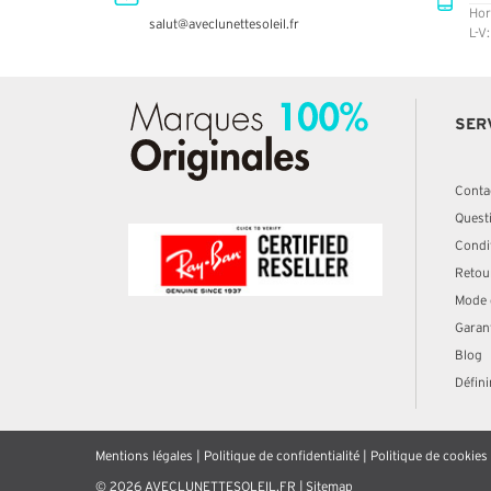
Hor
salut@aveclunettesoleil.fr
L-V
SER
Conta
Quest
Condit
Retou
Mode 
Garan
Blog
Défini
Mentions légales
|
Politique de confidentialité
|
Politique de cookies
© 2026 AVECLUNETTESOLEIL.FR |
Sitemap