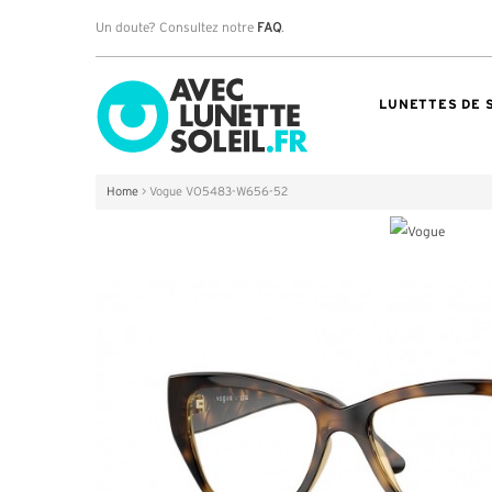
Un doute? Consultez notre
FAQ
.
LUNETTES DE 
Home
>
Vogue VO5483-W656-52