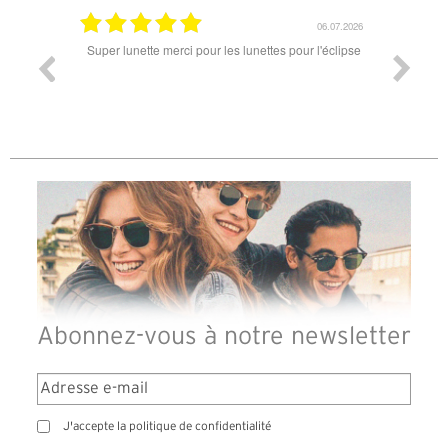
18.07.2026
06.07.2026
ande est
Super lunette merci pour les lunettes pour l'éclipse
Prix attr
les t
différen
des lune
reçu so
Abonnez-vous à notre newsletter
J'accepte la politique de confidentialité