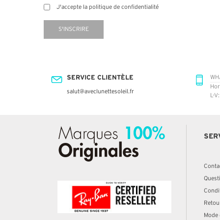
J'accepte la politique de confidentialité
S'INSCRIRE
SERVICE CLIENTÈLE
WH
Hor
salut@aveclunettesoleil.fr
L-V
SER
Conta
Quest
Condit
Retou
Mode 