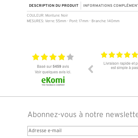
DESCRIPTION DU PRODUIT
INFORMATIONS COMPLÉMEN
COULEUR: Monture: Noir
MESURES: Verre: 55mm - Pont: 17mm - Branche: 140mm
.2026
18.06.2026
ur
Prix attractif, frais de port faible, un grand choix
tout est parfait 
basé sur
5459
avis
dans les types de lunettes. Attention: les stocks
ou 
des différents produits ne sont pas à jour. J'ai
Voir quelques avis ici.
commandé des lunettes Nike disponible sous 7 à
14 jours. J'ai reçu sous 3 jours. Attention aux avis
truspilot qui reflètent pas le site
Abonnez-vous à notre newslett