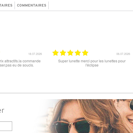
TAIRES
COMMENTAIRES
15.06.2026
12.06.
, que ce soit le produit commandé
super les lunettes, très cool, merci
la livraison . merci
er