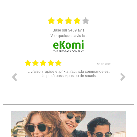
basé sur
5459
avis
Voir quelques avis ici.
18.07.2026
06.07.2026
la commande est
Super lunette merci pour les lunettes pour l'éclipse
Pr
oucis.
di
d