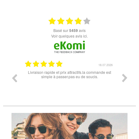
basé sur
5459
avis
Voir quelques avis ici.
07.04.2026
18.07.2026
 conforme
Livraison rapide et prix attractifs.la commande est
Super lu
simple à passer.pas eu de soucis.