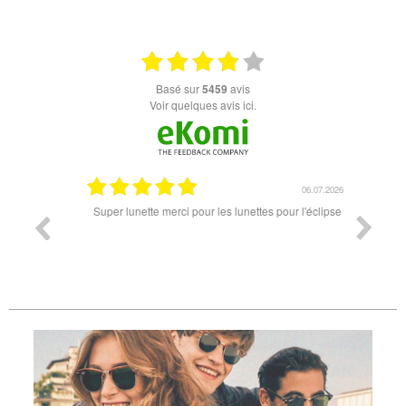
basé sur
5459
avis
Voir quelques avis ici.
18.07.2026
06.07.2026
ande est
Super lunette merci pour les lunettes pour l'éclipse
Prix attr
les t
différen
des lune
reçu so