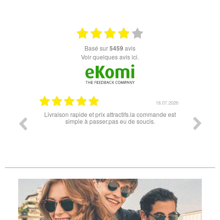
basé sur
5459
avis
Voir quelques avis ici.
26
18.07.2026
rme
Livraison rapide et prix attractifs.la commande est
Super lunette 
simple à passer.pas eu de soucis.