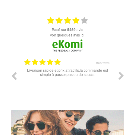
basé sur
5459
avis
Voir quelques avis ici.
07.04.2026
18.07.2026
 conforme
Livraison rapide et prix attractifs.la commande est
Super lu
simple à passer.pas eu de soucis.