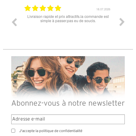
18.07.2026
06.07.2026
 commande est
Super lunette merci pour les lunettes pour l'éclipse
Prix
cis.
l
diff
des
re
Abonnez-vous à notre newsletter
J'accepte la politique de confidentialité